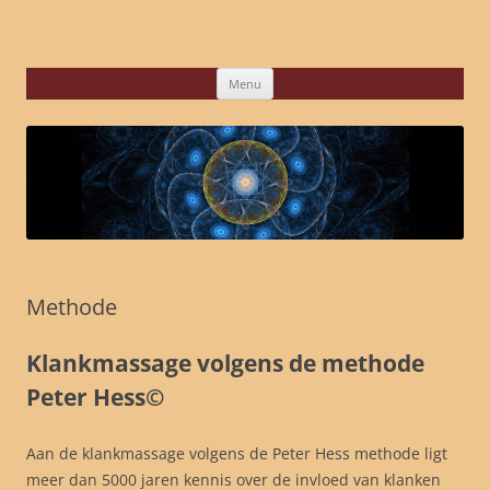
Ga
naar
de
inhoud
Menu
Methode
Klankmassage volgens de methode
Peter Hess©
Aan de klankmassage volgens de Peter Hess methode ligt
meer dan 5000 jaren kennis over de invloed van klanken