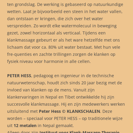
ten grondslag. De werking is gebaseerd op natuurkundige
wetten. Laat je bijvoorbeeld een steen in het water vallen,
dan ontstaan er kringen, die zich over het water
verspreiden. Zo wordt elke watermolecuul in beweging
gezet, zowel horizontaal als verticaal. Tijdens een
klankmassage gebeurt er als het ware hetzelfde met ons
lichaam dat voor ca. 80% uit water bestaat. Met hun vele
fre-quenties en zachte trillingen zorgen de klanken op
fysiek niveau voor harmonie in alle cellen.
PETER HESS
, pedagoog en ingenieur in de technische
natuurwetenschap, houdt zich sinds 20 jaar bezig met de
invloed van klanken op de mens. Van­uit zijn
klankervaringen in Nepal en Tibet ontwikkelde hij zijn
succesvolle klankmassage. Hij en zijn medewerkers werken
uitsluitend met
Peter Hess
© KLANKSCHALEN
. Deze
worden – speciaal voor PETER HESS – op traditionele wijze
uit
12 me­talen
in Nepal gemaakt.
Alleen door zijn
Instituut voor Klank-Massage-Therapie