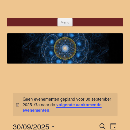
Ga
naar
de
inhoud
Menu
Evenementen
in
Geen evenementen gepland voor 30 september
30
september
2025. Ga naar de
volgende aankomende
Bericht
2025
evenementen
.
30/09/2025
Evenementen
Eveneme
Zoeken
Zoeken
weergav
Dag