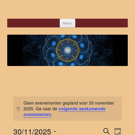
Ga
naar
de
inhoud
Menu
Evenementen
in
Geen evenementen gepland voor 30 november
30
november
2025. Ga naar de
volgende aankomende
Bericht
2025
evenementen
.
30/11/2025
Evenementen
Eveneme
Zoeken
Zoeken
weergav
Dag