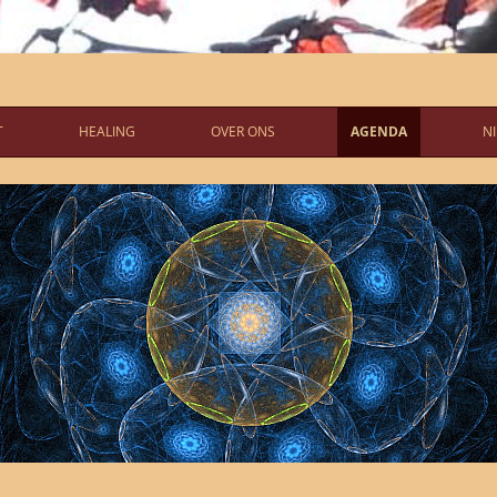
T
HEALING
OVER ONS
AGENDA
N
RGROND
GEOMANTIE
CONTACT
HET LABYRINT
AVG
HEALING VAN EEN PLAATS
LINKS
AARDE HEALING
CELTIC REIKI