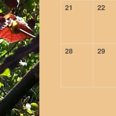
0
0
21
22
evenementen,
even
0
0
28
29
evenementen,
even