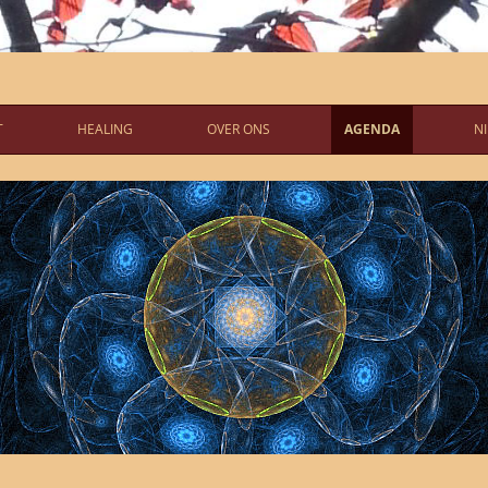
T
HEALING
OVER ONS
AGENDA
N
RGROND
GEOMANTIE
CONTACT
HET LABYRINT
AVG
HEALING VAN EEN PLAATS
LINKS
AARDE HEALING
CELTIC REIKI