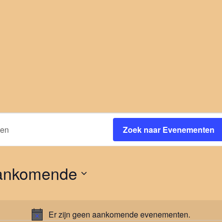
Zoek naar Evenementen
ankomende
cteer
m.
Er zijn geen aankomende evenementen.
Bericht