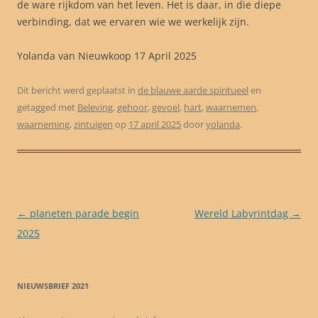
de ware rijkdom van het leven. Het is daar, in die diepe
verbinding, dat we ervaren wie we werkelijk zijn.
Yolanda van Nieuwkoop 17 April 2025
Dit bericht werd geplaatst in
de blauwe aarde spiritueel
en
getagged met
Beleving
,
gehoor
,
gevoel
,
hart
,
waarnemen
,
waarneming
,
zintuigen
op
17 april 2025
door
yolanda
.
Berichtnavigatie
←
planeten parade begin
Wereld Labyrintdag
→
2025
NIEUWSBRIEF 2021